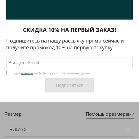
СКИДКА 10% НА ПЕРВЫЙ ЗАКАЗ!
Подпишитесь на нашу рассылку прямо сейчас и
получите промокод 10% на первую покупку
ФУТБОЛКА ИЗ ИТАЛЬЯНСКОГО ХЛОПКА
5 700 ₽
арт.
01TTS01101
Я даю
согласие
на обработку своих персональных данных.
Цвет
Размер
Помощь с размерами
RU52/XL