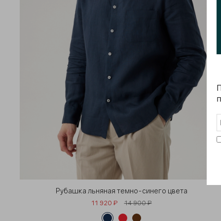
П
п
Рубашка льняная темно-синего цвета
11 920 ₽
14 900 ₽