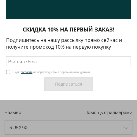
СКИДКА 10% НА ПЕРВЫЙ ЗАКАЗ!
Подпишитесь на нашу рассылку прямо сейчас и
получите промокод 10% на первую покупку
БРЮКИ ИЗ ШЕРСТИ ТЕМНО-СИНЕГО ЦВЕТА
8 820 ₽
14 700 ₽
арт.
01TTR00208
Я даю
согласие
на обработку своих персональных данных.
Цвет
Размер
Помощь с размерами
RU52/XL