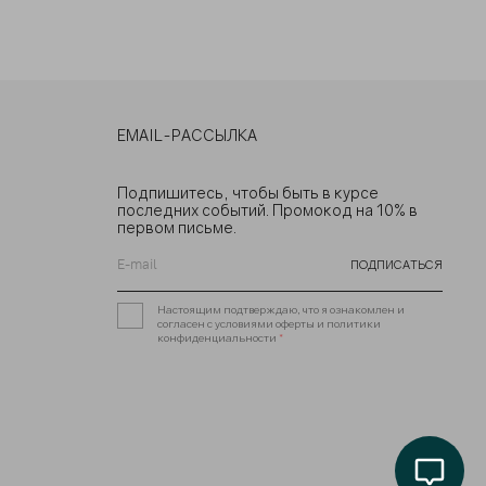
EMAIL-РАССЫЛКА
Подпишитесь, чтобы быть в курсе
последних событий. Промокод на 10% в
первом письме.
ПОДПИСАТЬСЯ
Настоящим подтверждаю, что я ознакомлен и
согласен с условиями оферты и политики
конфиденциальности
*