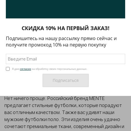
Футболка из хлопка и шелка
Футболка из хлопка и
СКИДКА 10% НА ПЕРВЫЙ ЗАКАЗ!
шерсти
5 500 ₽
6 200 ₽
Подпишитесь на нашу рассылку прямо сейчас и
получите промокод 10% на первую покупку
Я даю
согласие
на обработку своих персональных данных.
Мужские футболки MENTE
Хотите приобрести
мужские футболки
, которые
подойдут для деловых встреч и прогулок с друзьями?
Нет ничего проще. Российский бренд MENTE
предлагает
стильные футболки
, которые порадуют
вас отличным качеством. Также вас удивят наши
мужские футболки поло
. Эти изделия очень удачно
сочетают премиальные ткани, современный дизайн и