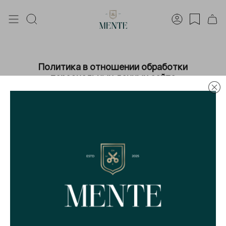
Политика в отношении обработки
персональных данных сайта
Редакция от 01.09.2025
Эта Политика в отношении обработки персональных
данных
(далее – Политика)
описывает, как ИП
Макарова Мария Андреевна
(также в тексте «мы»,
«нас», «наш»)
обрабатывает персональные данные
на сайте
https://mentestore.com/
(
далее – Сайт)
.
Как оперативно с нами связаться?
Какие термины мы используем в Политике?
Какие у вас есть права при обработке