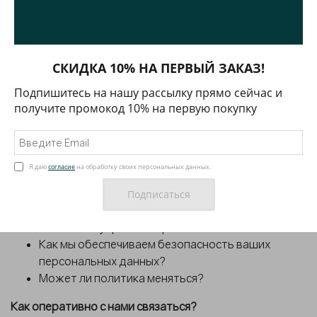
персональных данных?
Как вы можете реализовать свои права?
Для чего и как мы обрабатываем ваши
персональные данные?
СКИДКА 10% НА ПЕРВЫЙ ЗАКАЗ!
Заключение и исполнение договора
Получение рассылки о новостях и специальных
Подпишитесь на нашу рассылку прямо сейчас и
получите промокод 10% на первую покупку
предложений
Когда мы прекращаем обработку ваших
данных?
Предоставление согласия на обработку
Я даю
согласие
на обработку своих персональных данных.
Персональных данных
Аналитика посещений нашего сайта. Описание
cookie и сервисов
Как можно управлять файлами cookie?
Как мы обеспечиваем безопасность ваших
персональных данных?
Может ли политика меняться?
Как оперативно с нами связаться?