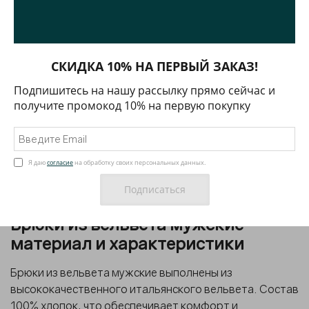
Брюки вельветовые мужские - это элемент
гардероба, который сочетает фактурность, комфорт
и визуальную глубину. За счёт структуры материала
такие брюки вельветовые формируют более
СКИДКА 10% НА ПЕРВЫЙ ЗАКАЗ!
выразительный образ по сравнению с гладкими
тканями.
Подпишитесь на нашу рассылку прямо сейчас и
получите промокод 10% на первую покупку
Если стоит задача купить вельветовые брюки
мужские, важно учитывать плотность ткани, качество
ворса и посадку изделия. В коллекции MENTE
представлены вельветовые мужские брюки в
Я даю
согласие
на обработку своих персональных данных.
коричневом оттенке - универсальное решение для
повседневных и более структурированных образов.
Брюки из вельвета мужские -
материал и характеристики
Брюки из вельвета мужские выполнены из
высококачественного итальянского вельвета. Состав
100% хлопок, что обеспечивает комфорт и