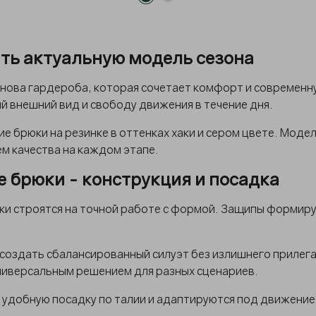
ть актуальную модель сезона
ова гардероба, которая сочетает комфорт и современную
 внешний вид и свободу движения в течение дня.
 брюки на резинке в оттенках хаки и сером цвете. Модел
м качества на каждом этапе.
 брюки - конструкция и посадка
и строятся на точной работе с формой. Защипы формиру
оздать сбалансированный силуэт без излишнего прилеган
ниверсальным решением для разных сценариев.
удобную посадку по талии и адаптируются под движение,